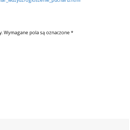
har_wdzydz/ogloszenie_pucharu.html
y.
Wymagane pola są oznaczone
*