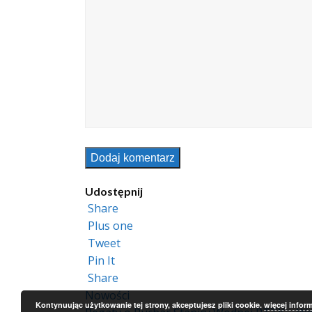
Udostępnij
Share
Plus one
Tweet
Pin It
Share
previous
Nowości
Kontynuując użytkowanie tej strony, akceptujesz pliki cookie.
więcej inform