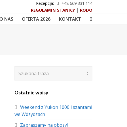
Recepcja:
+48 669 331 114
|
REGULAMIN STANICY
RODO
O NAS
OFERTA 2026
KONTAKT
Szukana
Submit
fraza
Ostatnie wpisy
Weekend z Yukon 1000 i szantami
we Wdzydzach
Zapraszamy na obozy!