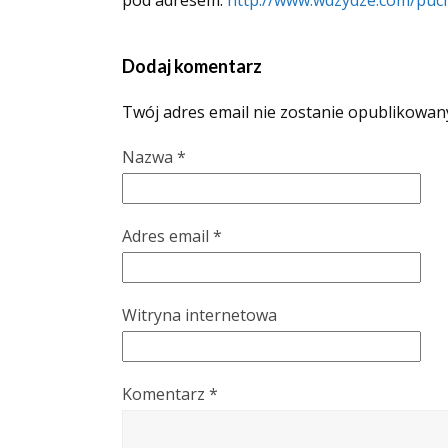
pod adresem:
http://www.wdzydze.com/puc
Dodaj komentarz
Twój adres email nie zostanie opublikowan
Nazwa
*
Adres email
*
Witryna internetowa
Komentarz
*